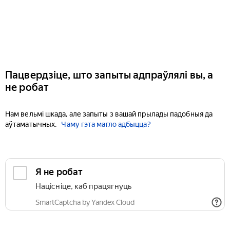
Пацвердзіце, што запыты адпраўлялі вы, а
не робат
Нам вельмі шкада, але запыты з вашай прылады падобныя да
аўтаматычных.
Чаму гэта магло адбыцца?
Я не робат
Націсніце, каб працягнуць
SmartCaptcha by Yandex Cloud