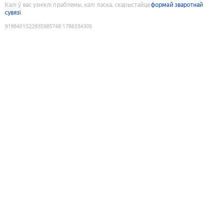
Калі ў вас узніклі праблемы, калі ласка, скарыстайце
формай зваротнай
сувязі
9198401522935985748
:
1786334305