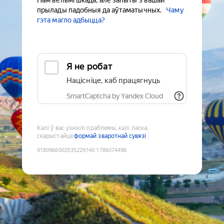
Нам вельмі шкада, але запыты з вашай
прылады падобныя да аўтаматычных.
Чаму
гэта магло адбыцца?
Я не робат
Націсніце, каб працягнуць
SmartCaptcha by Yandex Cloud
Калі ў вас узніклі праблемы, калі ласка,
скарыстайце
формай зваротнай сувязі
9180966002535229140
:
1786074496