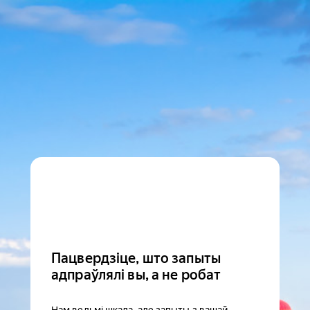
Пацвердзіце, што запыты
адпраўлялі вы, а не робат