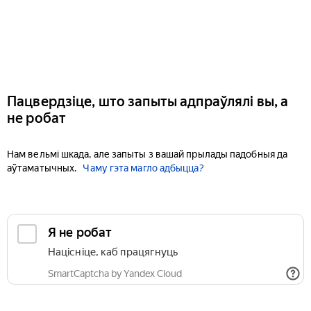
Пацвердзіце, што запыты адпраўлялі вы, а
не робат
Нам вельмі шкада, але запыты з вашай прылады падобныя да
аўтаматычных.
Чаму гэта магло адбыцца?
Я не робат
Націсніце, каб працягнуць
SmartCaptcha by Yandex Cloud