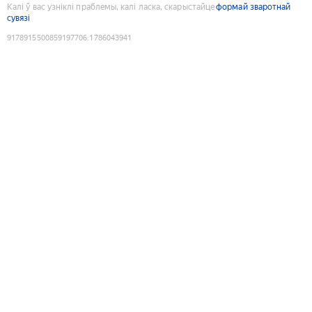
Калі ў вас узніклі праблемы, калі ласка, скарыстайце
формай зваротнай
сувязі
9178915500859197706
:
1786043941