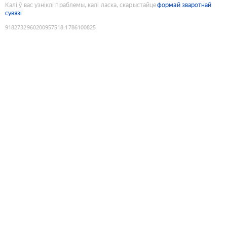
Калі ў вас узніклі праблемы, калі ласка, скарыстайце
формай зваротнай
сувязі
9182732960200957518
:
1786100825