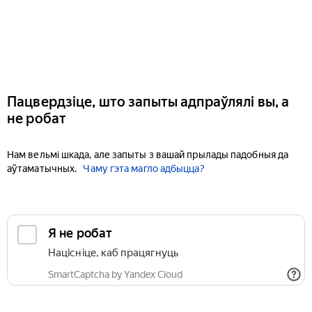
Пацвердзіце, што запыты адпраўлялі вы, а
не робат
Нам вельмі шкада, але запыты з вашай прылады падобныя да
аўтаматычных.
Чаму гэта магло адбыцца?
Я не робат
Націсніце, каб працягнуць
SmartCaptcha by Yandex Cloud