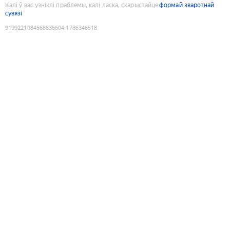
Калі ў вас узніклі праблемы, калі ласка, скарыстайце
формай зваротнай
сувязі
9199221084568836604
:
1786346518