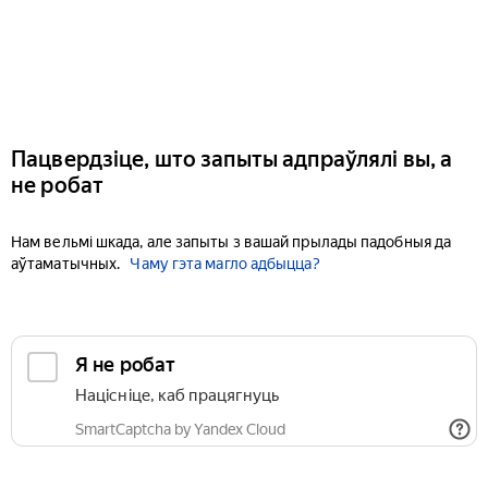
Пацвердзіце, што запыты адпраўлялі вы, а
не робат
Нам вельмі шкада, але запыты з вашай прылады падобныя да
аўтаматычных.
Чаму гэта магло адбыцца?
Я не робат
Націсніце, каб працягнуць
SmartCaptcha by Yandex Cloud