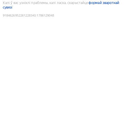
Калі ў вас узніклі праблемы, калі ласка, скарыстайце
формай зваротнай
сувязі
9184626952261228340
:
1786129048