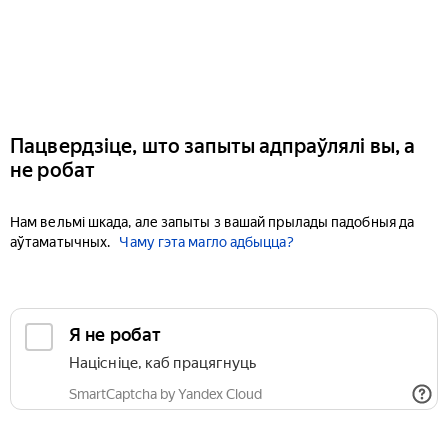
Пацвердзіце, што запыты адпраўлялі вы, а
не робат
Нам вельмі шкада, але запыты з вашай прылады падобныя да
аўтаматычных.
Чаму гэта магло адбыцца?
Я не робат
Націсніце, каб працягнуць
SmartCaptcha by Yandex Cloud