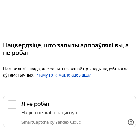
Пацвердзіце, што запыты адпраўлялі вы, а
не робат
Нам вельмі шкада, але запыты з вашай прылады падобныя да
аўтаматычных.
Чаму гэта магло адбыцца?
Я не робат
Націсніце, каб працягнуць
SmartCaptcha by Yandex Cloud