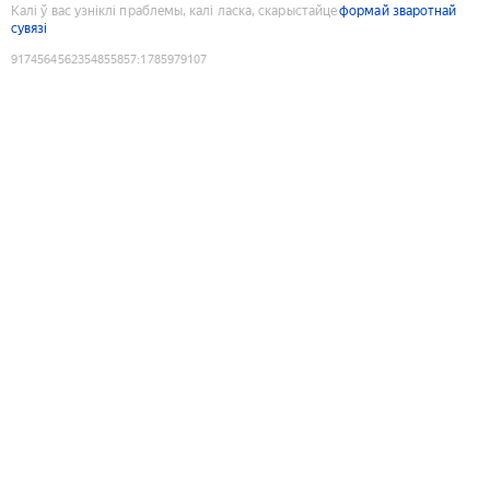
Калі ў вас узніклі праблемы, калі ласка, скарыстайце
формай зваротнай
сувязі
9174564562354855857
:
1785979107