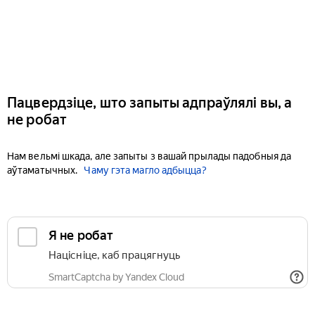
Пацвердзіце, што запыты адпраўлялі вы, а
не робат
Нам вельмі шкада, але запыты з вашай прылады падобныя да
аўтаматычных.
Чаму гэта магло адбыцца?
Я не робат
Націсніце, каб працягнуць
SmartCaptcha by Yandex Cloud