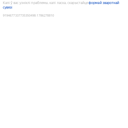
Калі ў вас узніклі праблемы, калі ласка, скарыстайце
формай зваротнай
сувязі
9194677337735350498
:
1786278810