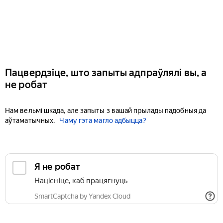
Пацвердзіце, што запыты адпраўлялі вы, а
не робат
Нам вельмі шкада, але запыты з вашай прылады падобныя да
аўтаматычных.
Чаму гэта магло адбыцца?
Я не робат
Націсніце, каб працягнуць
SmartCaptcha by Yandex Cloud