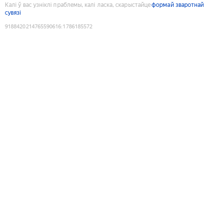
Калі ў вас узніклі праблемы, калі ласка, скарыстайце
формай зваротнай
сувязі
9188420214765590616
:
1786185572