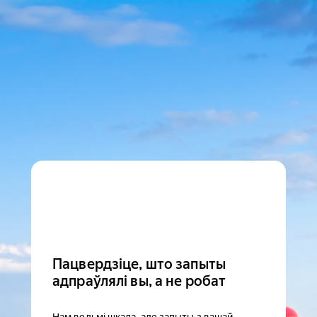
Пацвердзіце, што запыты
адпраўлялі вы, а не робат