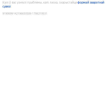
Калі ў вас узніклі праблемы, калі ласка, скарыстайце
формай зваротнай
сувязі
9190699142196650589
:
1786219531