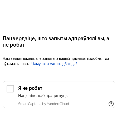
Пацвердзіце, што запыты адпраўлялі вы, а
не робат
Нам вельмі шкада, але запыты з вашай прылады падобныя да
аўтаматычных.
Чаму гэта магло адбыцца?
Я не робат
Націсніце, каб працягнуць
SmartCaptcha by Yandex Cloud