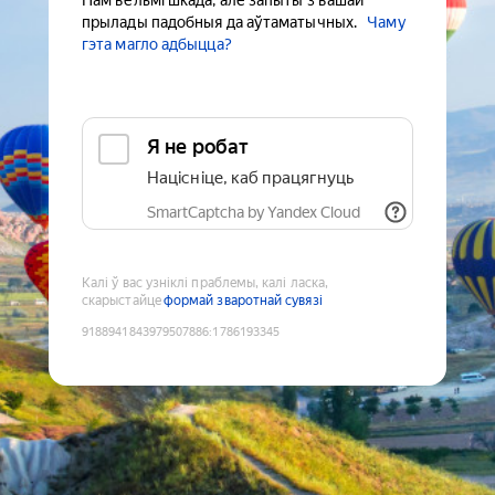
Нам вельмі шкада, але запыты з вашай
прылады падобныя да аўтаматычных.
Чаму
гэта магло адбыцца?
Я не робат
Націсніце, каб працягнуць
SmartCaptcha by Yandex Cloud
Калі ў вас узніклі праблемы, калі ласка,
скарыстайце
формай зваротнай сувязі
9188941843979507886
:
1786193345