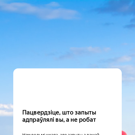
Пацвердзіце, што запыты
адпраўлялі вы, а не робат