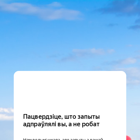
Пацвердзіце, што запыты
адпраўлялі вы, а не робат