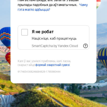
Нам вельмі шкада, але запыты з вашай
прылады падобныя да аўтаматычных.
Чаму
гэта магло адбыцца?
Я не робат
Націсніце, каб працягнуць
SmartCaptcha by Yandex Cloud
Калі ў вас узніклі праблемы, калі ласка,
скарыстайце
формай зваротнай сувязі
9174654308246684829
:
1785980444