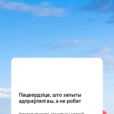
Пацвердзіце, што запыты
адпраўлялі вы, а не робат