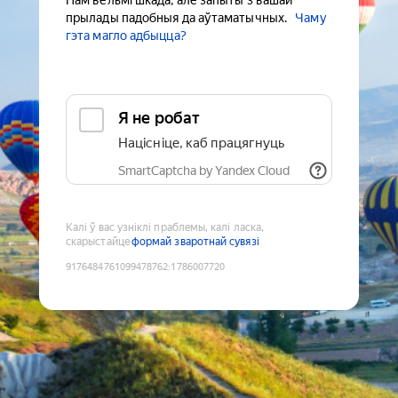
Нам вельмі шкада, але запыты з вашай
прылады падобныя да аўтаматычных.
Чаму
гэта магло адбыцца?
Я не робат
Націсніце, каб працягнуць
SmartCaptcha by Yandex Cloud
Калі ў вас узніклі праблемы, калі ласка,
скарыстайце
формай зваротнай сувязі
9176484761099478762
:
1786007720