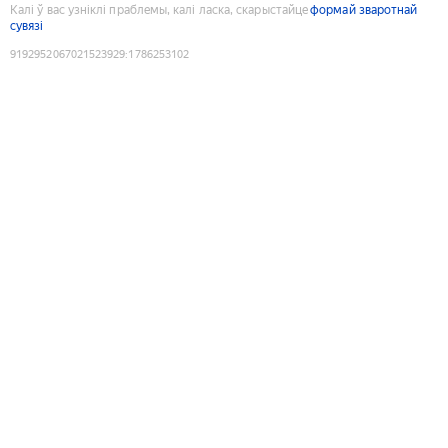
Калі ў вас узніклі праблемы, калі ласка, скарыстайце
формай зваротнай
сувязі
9192952067021523929
:
1786253102