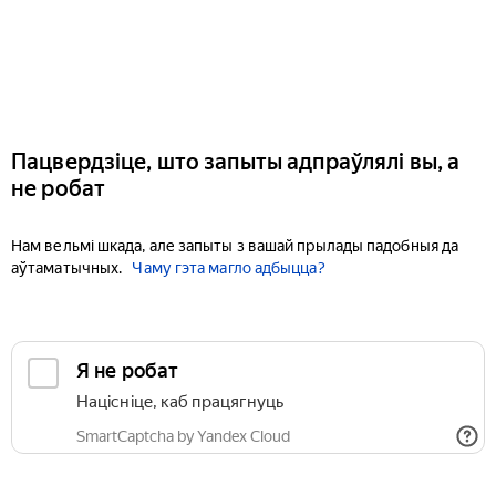
Пацвердзіце, што запыты адпраўлялі вы, а
не робат
Нам вельмі шкада, але запыты з вашай прылады падобныя да
аўтаматычных.
Чаму гэта магло адбыцца?
Я не робат
Націсніце, каб працягнуць
SmartCaptcha by Yandex Cloud