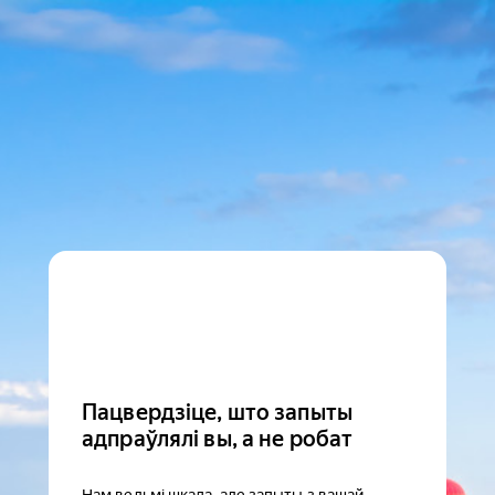
Пацвердзіце, што запыты
адпраўлялі вы, а не робат