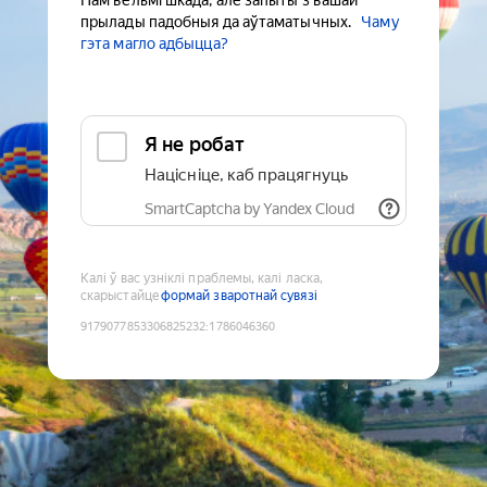
Нам вельмі шкада, але запыты з вашай
прылады падобныя да аўтаматычных.
Чаму
гэта магло адбыцца?
Я не робат
Націсніце, каб працягнуць
SmartCaptcha by Yandex Cloud
Калі ў вас узніклі праблемы, калі ласка,
скарыстайце
формай зваротнай сувязі
9179077853306825232
:
1786046360