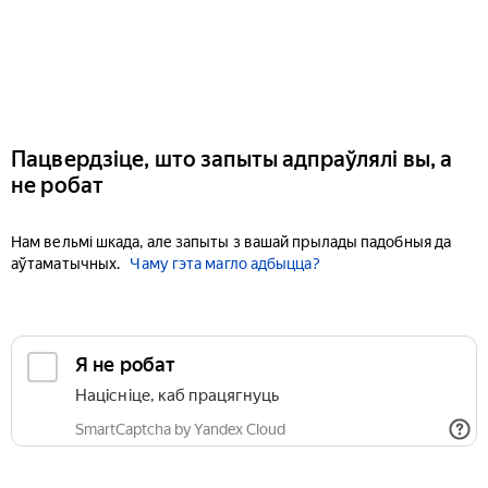
Пацвердзіце, што запыты адпраўлялі вы, а
не робат
Нам вельмі шкада, але запыты з вашай прылады падобныя да
аўтаматычных.
Чаму гэта магло адбыцца?
Я не робат
Націсніце, каб працягнуць
SmartCaptcha by Yandex Cloud