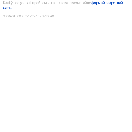
Калі ў вас узніклі праблемы, калі ласка, скарыстайце
формай зваротнай
сувязі
9188481588303512352
:
1786186487