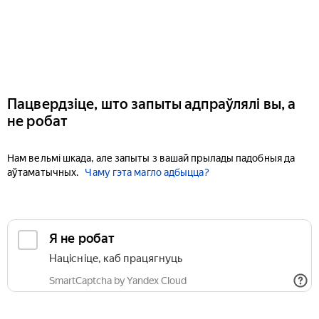
Пацвердзіце, што запыты адпраўлялі вы, а
не робат
Нам вельмі шкада, але запыты з вашай прылады падобныя да
аўтаматычных.
Чаму гэта магло адбыцца?
Я не робат
Націсніце, каб працягнуць
SmartCaptcha by Yandex Cloud