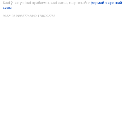
Калі ў вас узніклі праблемы, калі ласка, скарыстайце
формай зваротнай
сувязі
9182193499357748840
:
1786092787