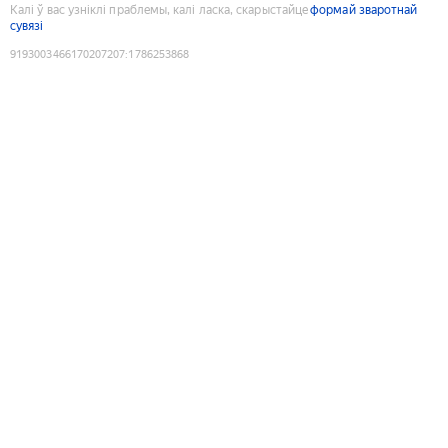
Калі ў вас узніклі праблемы, калі ласка, скарыстайце
формай зваротнай
сувязі
9193003466170207207
:
1786253868