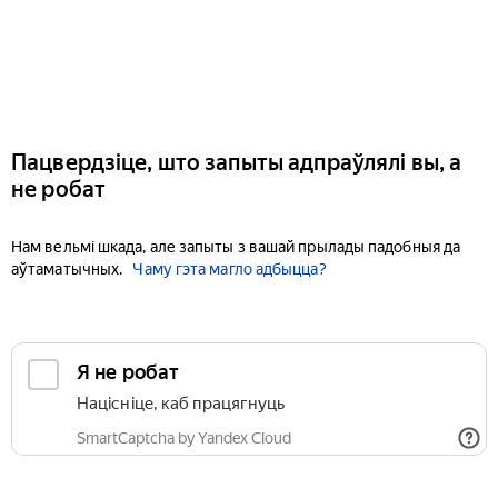
Пацвердзіце, што запыты адпраўлялі вы, а
не робат
Нам вельмі шкада, але запыты з вашай прылады падобныя да
аўтаматычных.
Чаму гэта магло адбыцца?
Я не робат
Націсніце, каб працягнуць
SmartCaptcha by Yandex Cloud