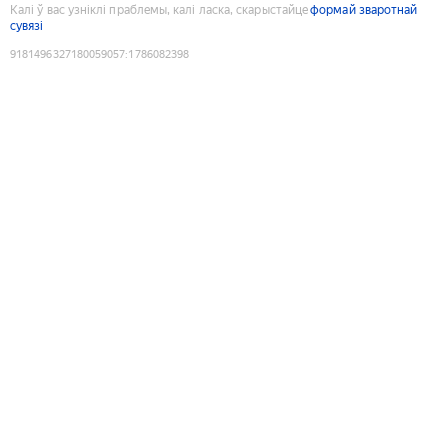
Калі ў вас узніклі праблемы, калі ласка, скарыстайце
формай зваротнай
сувязі
9181496327180059057
:
1786082398