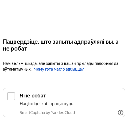
Пацвердзіце, што запыты адпраўлялі вы, а
не робат
Нам вельмі шкада, але запыты з вашай прылады падобныя да
аўтаматычных.
Чаму гэта магло адбыцца?
Я не робат
Націсніце, каб працягнуць
SmartCaptcha by Yandex Cloud