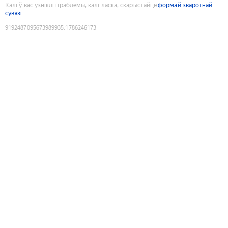
Калі ў вас узніклі праблемы, калі ласка, скарыстайце
формай зваротнай
сувязі
9192487095673989935
:
1786246173