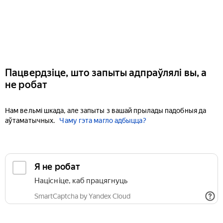
Пацвердзіце, што запыты адпраўлялі вы, а
не робат
Нам вельмі шкада, але запыты з вашай прылады падобныя да
аўтаматычных.
Чаму гэта магло адбыцца?
Я не робат
Націсніце, каб працягнуць
SmartCaptcha by Yandex Cloud