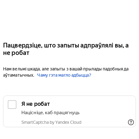
Пацвердзіце, што запыты адпраўлялі вы, а
не робат
Нам вельмі шкада, але запыты з вашай прылады падобныя да
аўтаматычных.
Чаму гэта магло адбыцца?
Я не робат
Націсніце, каб працягнуць
SmartCaptcha by Yandex Cloud