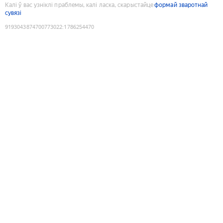
Калі ў вас узніклі праблемы, калі ласка, скарыстайце
формай зваротнай
сувязі
9193043874700773022
:
1786254470