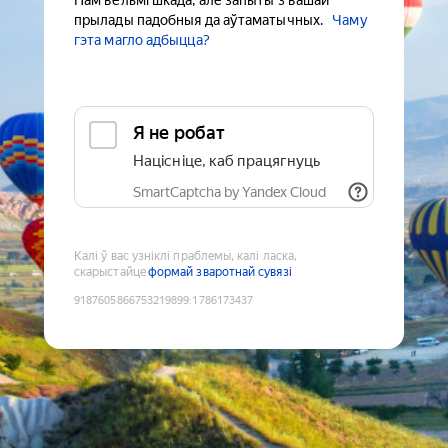
Нам вельмі шкада, але запыты з вашай
прылады падобныя да аўтаматычных.
Чаму
гэта магло адбыцца?
Я не робат
Націсніце, каб працягнуць
SmartCaptcha by Yandex Cloud
Калі ў вас узніклі праблемы, калі ласка,
скарыстайце
формай зваротнай сувязі
9187605866753219899
:
1786173437