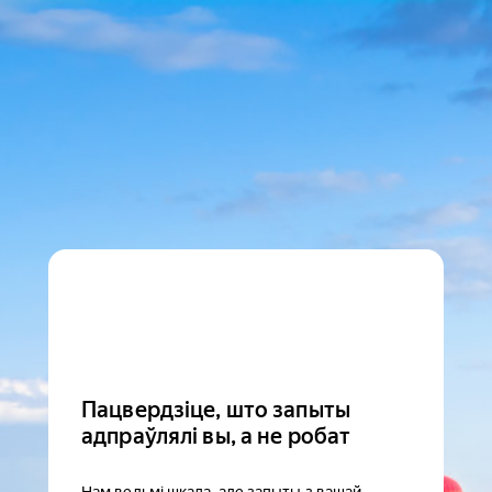
Пацвердзіце, што запыты
адпраўлялі вы, а не робат