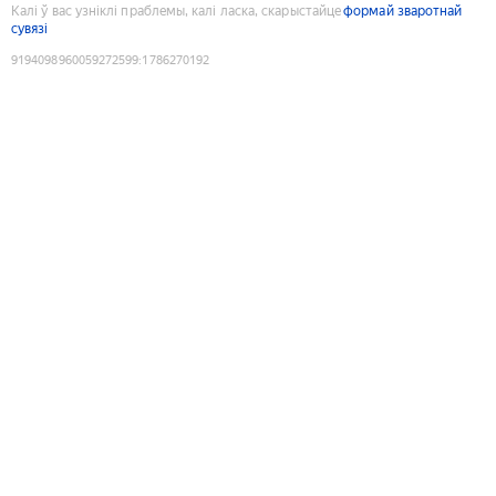
Калі ў вас узніклі праблемы, калі ласка, скарыстайце
формай зваротнай
сувязі
9194098960059272599
:
1786270192