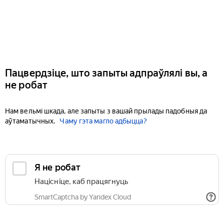
Пацвердзіце, што запыты адпраўлялі вы, а
не робат
Нам вельмі шкада, але запыты з вашай прылады падобныя да
аўтаматычных.
Чаму гэта магло адбыцца?
Я не робат
Націсніце, каб працягнуць
SmartCaptcha by Yandex Cloud