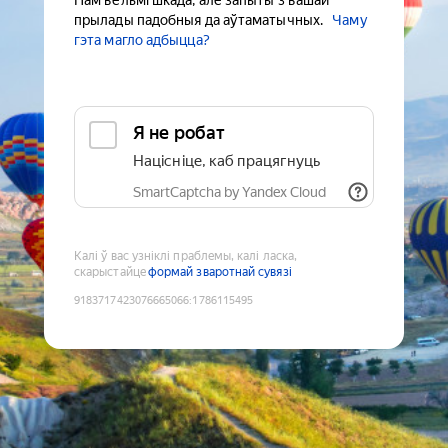
Нам вельмі шкада, але запыты з вашай
прылады падобныя да аўтаматычных.
Чаму
гэта магло адбыцца?
Я не робат
Націсніце, каб працягнуць
SmartCaptcha by Yandex Cloud
Калі ў вас узніклі праблемы, калі ласка,
скарыстайце
формай зваротнай сувязі
9183717423076665066
:
1786115495