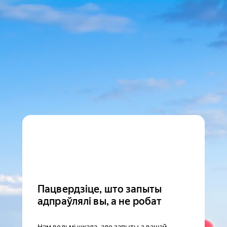
Пацвердзіце, што запыты
адпраўлялі вы, а не робат