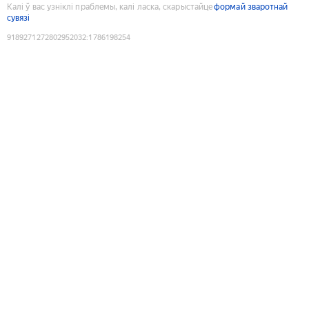
Калі ў вас узніклі праблемы, калі ласка, скарыстайце
формай зваротнай
сувязі
9189271272802952032
:
1786198254