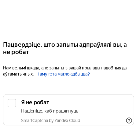
Пацвердзіце, што запыты адпраўлялі вы, а
не робат
Нам вельмі шкада, але запыты з вашай прылады падобныя да
аўтаматычных.
Чаму гэта магло адбыцца?
Я не робат
Націсніце, каб працягнуць
SmartCaptcha by Yandex Cloud