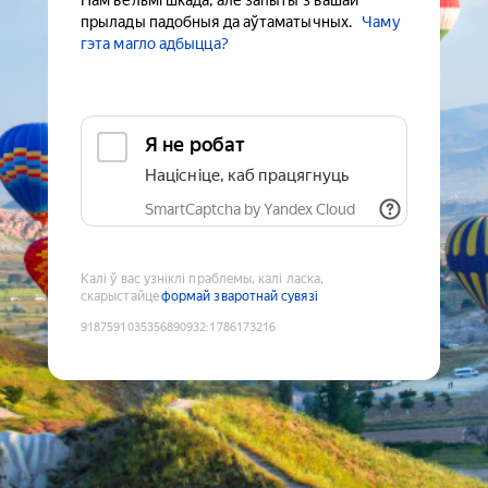
Нам вельмі шкада, але запыты з вашай
прылады падобныя да аўтаматычных.
Чаму
гэта магло адбыцца?
Я не робат
Націсніце, каб працягнуць
SmartCaptcha by Yandex Cloud
Калі ў вас узніклі праблемы, калі ласка,
скарыстайце
формай зваротнай сувязі
9187591035356890932
:
1786173216