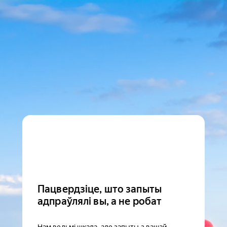
Пацвердзіце, што запыты
адпраўлялі вы, а не робат