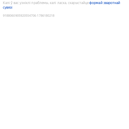
Калі ў вас узніклі праблемы, калі ласка, скарыстайце
формай зваротнай
сувязі
9188060905920554706
:
1786180218