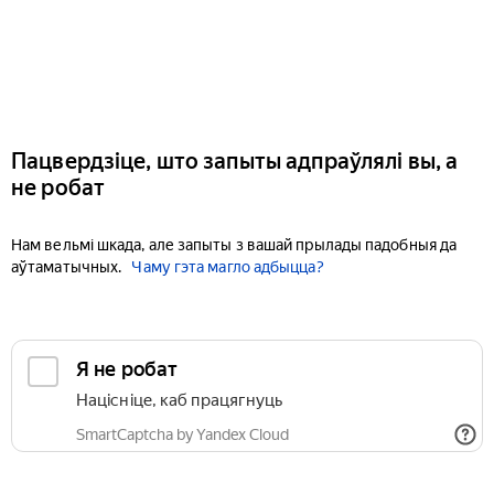
Пацвердзіце, што запыты адпраўлялі вы, а
не робат
Нам вельмі шкада, але запыты з вашай прылады падобныя да
аўтаматычных.
Чаму гэта магло адбыцца?
Я не робат
Націсніце, каб працягнуць
SmartCaptcha by Yandex Cloud