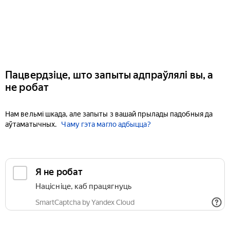
Пацвердзіце, што запыты адпраўлялі вы, а
не робат
Нам вельмі шкада, але запыты з вашай прылады падобныя да
аўтаматычных.
Чаму гэта магло адбыцца?
Я не робат
Націсніце, каб працягнуць
SmartCaptcha by Yandex Cloud