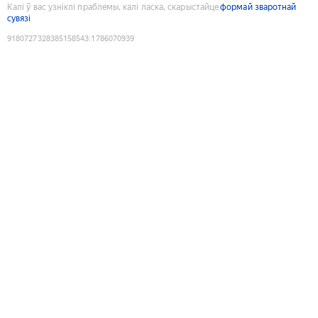
Калі ў вас узніклі праблемы, калі ласка, скарыстайце
формай зваротнай
сувязі
9180727328385158543
:
1786070939