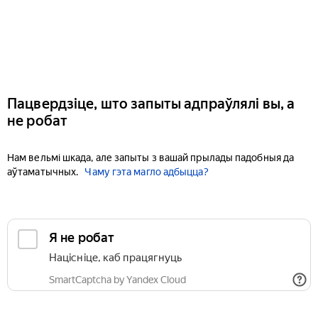
Пацвердзіце, што запыты адпраўлялі вы, а
не робат
Нам вельмі шкада, але запыты з вашай прылады падобныя да
аўтаматычных.
Чаму гэта магло адбыцца?
Я не робат
Націсніце, каб працягнуць
SmartCaptcha by Yandex Cloud