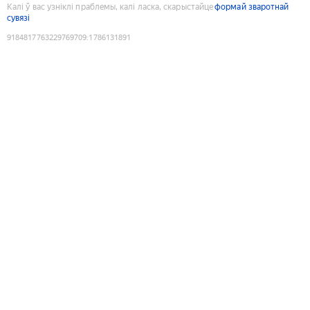
Калі ў вас узніклі праблемы, калі ласка, скарыстайце
формай зваротнай
сувязі
9184817763229769709
:
1786131891