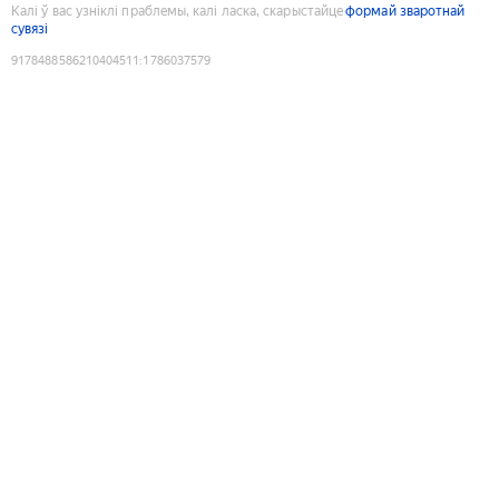
Калі ў вас узніклі праблемы, калі ласка, скарыстайце
формай зваротнай
сувязі
9178488586210404511
:
1786037579