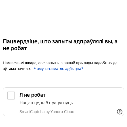
Пацвердзіце, што запыты адпраўлялі вы, а
не робат
Нам вельмі шкада, але запыты з вашай прылады падобныя да
аўтаматычных.
Чаму гэта магло адбыцца?
Я не робат
Націсніце, каб працягнуць
SmartCaptcha by Yandex Cloud