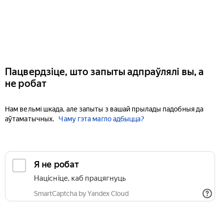
Пацвердзіце, што запыты адпраўлялі вы, а
не робат
Нам вельмі шкада, але запыты з вашай прылады падобныя да
аўтаматычных.
Чаму гэта магло адбыцца?
Я не робат
Націсніце, каб працягнуць
SmartCaptcha by Yandex Cloud