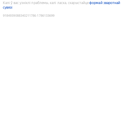
Калі ў вас узніклі праблемы, калі ласка, скарыстайце
формай зваротнай
сувязі
9184939088340211786
:
1786133699