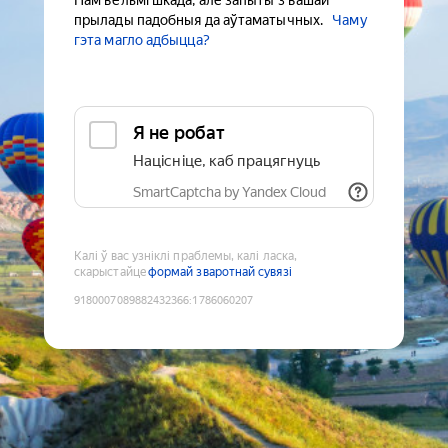
Нам вельмі шкада, але запыты з вашай
прылады падобныя да аўтаматычных.
Чаму
гэта магло адбыцца?
Я не робат
Націсніце, каб працягнуць
SmartCaptcha by Yandex Cloud
Калі ў вас узніклі праблемы, калі ласка,
скарыстайце
формай зваротнай сувязі
9180007089882432366
:
1786060207