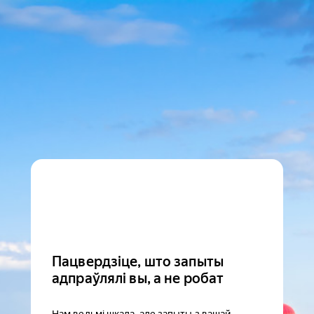
Пацвердзіце, што запыты
адпраўлялі вы, а не робат