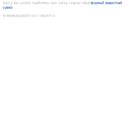
Калі ў вас узніклі праблемы, калі ласка, скарыстайце
формай зваротнай
сувязі
9198996582066751312
:
1786343172