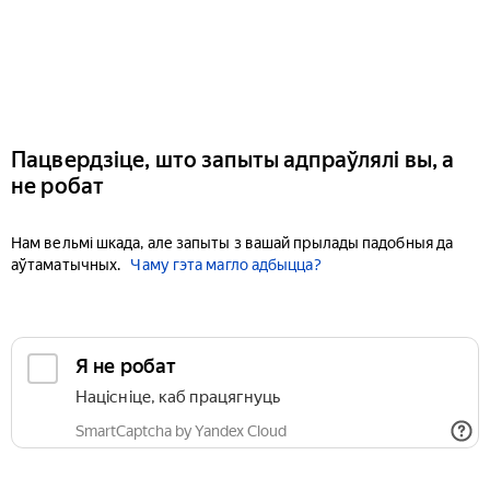
Пацвердзіце, што запыты адпраўлялі вы, а
не робат
Нам вельмі шкада, але запыты з вашай прылады падобныя да
аўтаматычных.
Чаму гэта магло адбыцца?
Я не робат
Націсніце, каб працягнуць
SmartCaptcha by Yandex Cloud