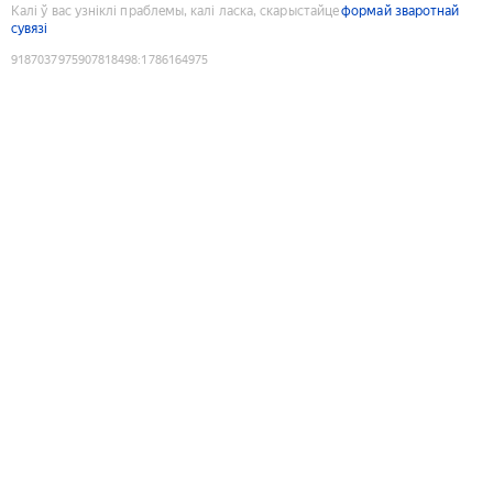
Калі ў вас узніклі праблемы, калі ласка, скарыстайце
формай зваротнай
сувязі
9187037975907818498
:
1786164975