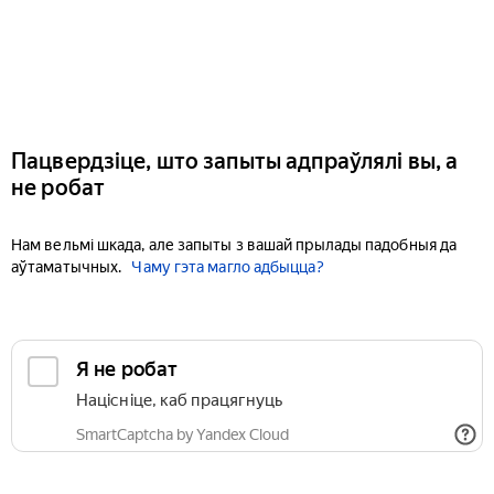
Пацвердзіце, што запыты адпраўлялі вы, а
не робат
Нам вельмі шкада, але запыты з вашай прылады падобныя да
аўтаматычных.
Чаму гэта магло адбыцца?
Я не робат
Націсніце, каб працягнуць
SmartCaptcha by Yandex Cloud