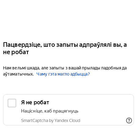
Пацвердзіце, што запыты адпраўлялі вы, а
не робат
Нам вельмі шкада, але запыты з вашай прылады падобныя да
аўтаматычных.
Чаму гэта магло адбыцца?
Я не робат
Націсніце, каб працягнуць
SmartCaptcha by Yandex Cloud