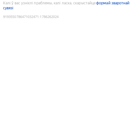
Калі ў вас узніклі праблемы, калі ласка, скарыстайце
формай зваротнай
сувязі
9193550786471032471
:
1786262024