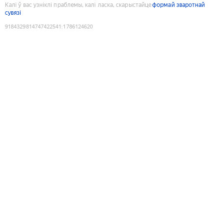
Калі ў вас узніклі праблемы, калі ласка, скарыстайце
формай зваротнай
сувязі
9184329814747422541
:
1786124620