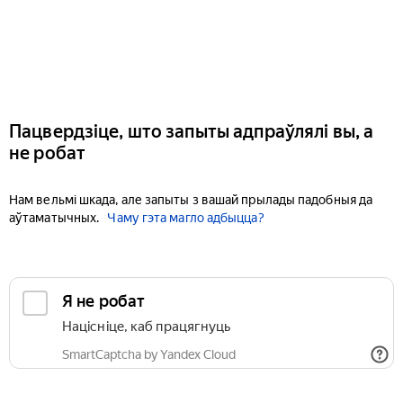
Пацвердзіце, што запыты адпраўлялі вы, а
не робат
Нам вельмі шкада, але запыты з вашай прылады падобныя да
аўтаматычных.
Чаму гэта магло адбыцца?
Я не робат
Націсніце, каб працягнуць
SmartCaptcha by Yandex Cloud