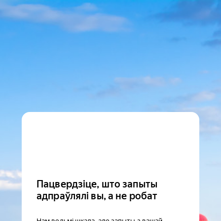
Пацвердзіце, што запыты
адпраўлялі вы, а не робат