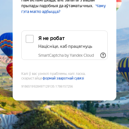
Нам вельмі шкада, але запыты з вашай
прылады падобныя да аўтаматычных.
Чаму
гэта магло адбыцца?
Я не робат
Націсніце, каб працягнуць
SmartCaptcha by Yandex Cloud
Калі ў вас узніклі праблемы, калі ласка,
скарыстайце
формай зваротнай сувязі
9186519928497129135
:
1786157256