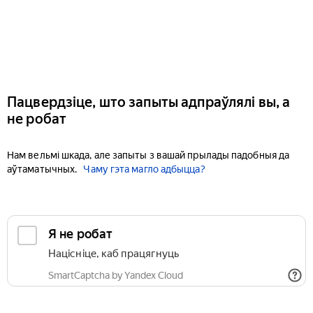
Пацвердзіце, што запыты адпраўлялі вы, а
не робат
Нам вельмі шкада, але запыты з вашай прылады падобныя да
аўтаматычных.
Чаму гэта магло адбыцца?
Я не робат
Націсніце, каб працягнуць
SmartCaptcha by Yandex Cloud