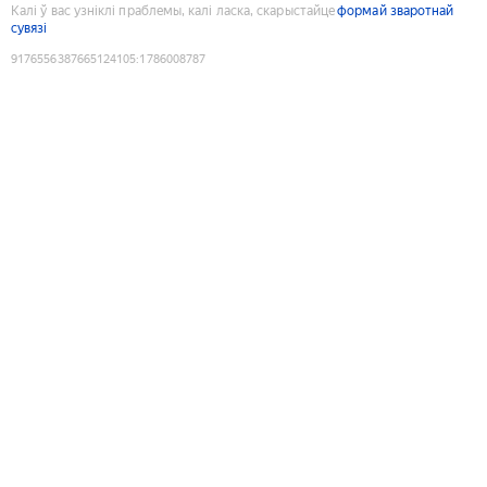
Калі ў вас узніклі праблемы, калі ласка, скарыстайце
формай зваротнай
сувязі
9176556387665124105
:
1786008787