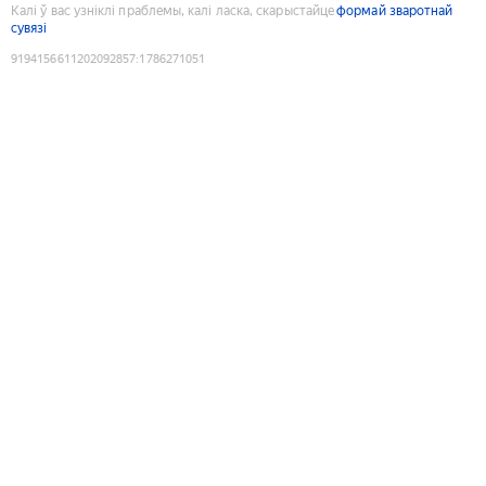
Калі ў вас узніклі праблемы, калі ласка, скарыстайце
формай зваротнай
сувязі
9194156611202092857
:
1786271051