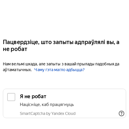
Пацвердзіце, што запыты адпраўлялі вы, а
не робат
Нам вельмі шкада, але запыты з вашай прылады падобныя да
аўтаматычных.
Чаму гэта магло адбыцца?
Я не робат
Націсніце, каб працягнуць
SmartCaptcha by Yandex Cloud