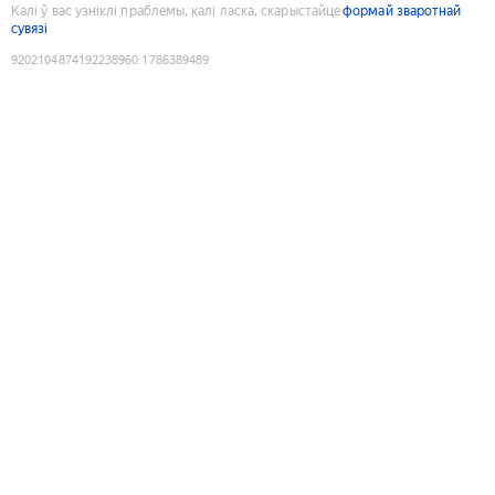
Калі ў вас узніклі праблемы, калі ласка, скарыстайце
формай зваротнай
сувязі
9202104874192238960
:
1786389489