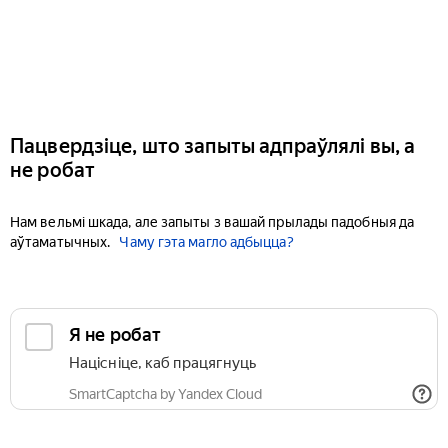
Пацвердзіце, што запыты адпраўлялі вы, а
не робат
Нам вельмі шкада, але запыты з вашай прылады падобныя да
аўтаматычных.
Чаму гэта магло адбыцца?
Я не робат
Націсніце, каб працягнуць
SmartCaptcha by Yandex Cloud