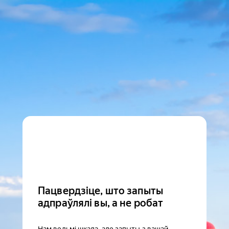
Пацвердзіце, што запыты
адпраўлялі вы, а не робат