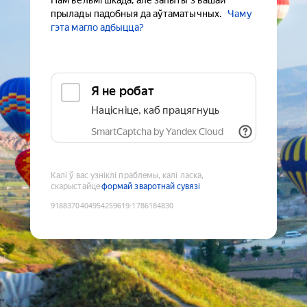
Нам вельмі шкада, але запыты з вашай
прылады падобныя да аўтаматычных.
Чаму
гэта магло адбыцца?
Я не робат
Націсніце, каб працягнуць
SmartCaptcha by Yandex Cloud
Калі ў вас узніклі праблемы, калі ласка,
скарыстайце
формай зваротнай сувязі
9188370404954259619
:
1786184830