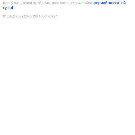
Калі ў вас узніклі праблемы, калі ласка, скарыстайце
формай зваротнай
сувязі
9185625435923438300
:
1786143927