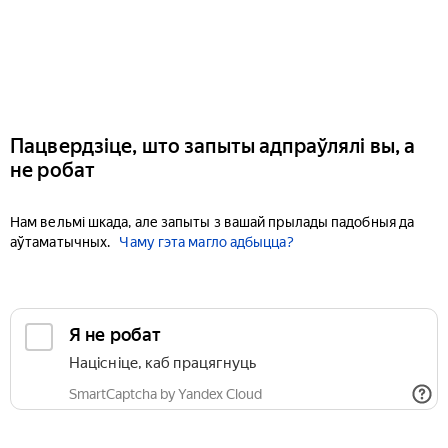
Пацвердзіце, што запыты адпраўлялі вы, а
не робат
Нам вельмі шкада, але запыты з вашай прылады падобныя да
аўтаматычных.
Чаму гэта магло адбыцца?
Я не робат
Націсніце, каб працягнуць
SmartCaptcha by Yandex Cloud