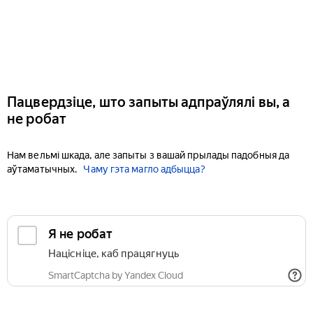
Пацвердзіце, што запыты адпраўлялі вы, а
не робат
Нам вельмі шкада, але запыты з вашай прылады падобныя да
аўтаматычных.
Чаму гэта магло адбыцца?
Я не робат
Націсніце, каб працягнуць
SmartCaptcha by Yandex Cloud