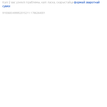
Калі ў вас узніклі праблемы, калі ласка, скарыстайце
формай зваротнай
сувязі
9193683499952015211
:
1786264001