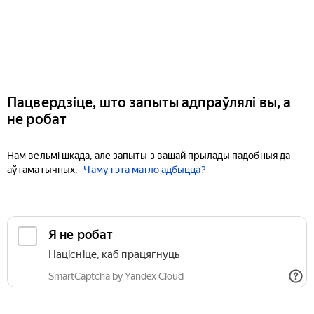
Пацвердзіце, што запыты адпраўлялі вы, а
не робат
Нам вельмі шкада, але запыты з вашай прылады падобныя да
аўтаматычных.
Чаму гэта магло адбыцца?
Я не робат
Націсніце, каб працягнуць
SmartCaptcha by Yandex Cloud