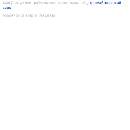
Калі ў вас узніклі праблемы, калі ласка, скарыстайце
формай зваротнай
сувязі
9190957434951346811
:
1786223380