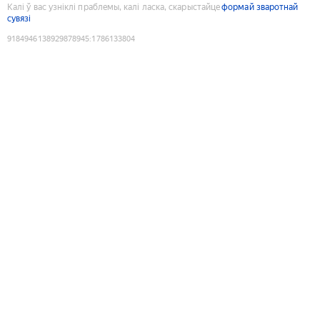
Калі ў вас узніклі праблемы, калі ласка, скарыстайце
формай зваротнай
сувязі
9184946138929878945
:
1786133804