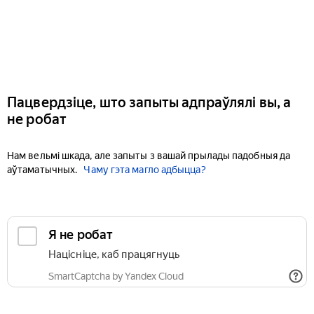
Пацвердзіце, што запыты адпраўлялі вы, а
не робат
Нам вельмі шкада, але запыты з вашай прылады падобныя да
аўтаматычных.
Чаму гэта магло адбыцца?
Я не робат
Націсніце, каб працягнуць
SmartCaptcha by Yandex Cloud