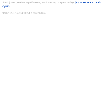
Калі ў вас узніклі праблемы, калі ласка, скарыстайце
формай зваротнай
сувязі
9182195975473490051
:
1786092824