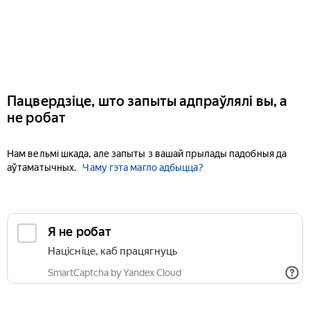
Пацвердзіце, што запыты адпраўлялі вы, а
не робат
Нам вельмі шкада, але запыты з вашай прылады падобныя да
аўтаматычных.
Чаму гэта магло адбыцца?
Я не робат
Націсніце, каб працягнуць
SmartCaptcha by Yandex Cloud