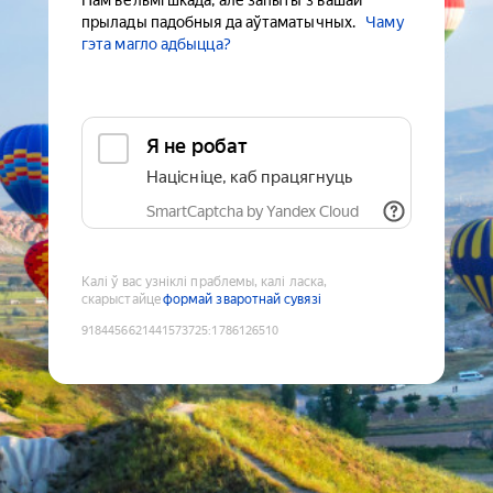
Нам вельмі шкада, але запыты з вашай
прылады падобныя да аўтаматычных.
Чаму
гэта магло адбыцца?
Я не робат
Націсніце, каб працягнуць
SmartCaptcha by Yandex Cloud
Калі ў вас узніклі праблемы, калі ласка,
скарыстайце
формай зваротнай сувязі
9184456621441573725
:
1786126510