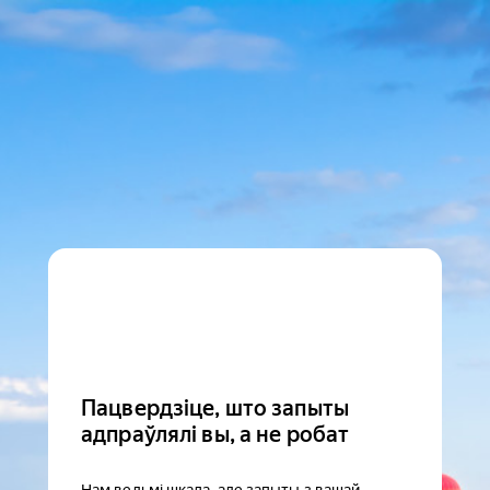
Пацвердзіце, што запыты
адпраўлялі вы, а не робат