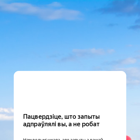
Пацвердзіце, што запыты
адпраўлялі вы, а не робат