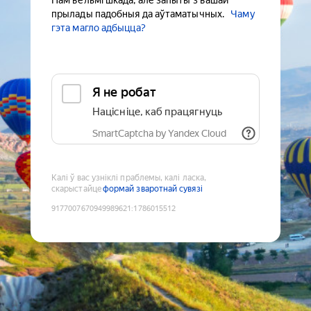
Нам вельмі шкада, але запыты з вашай
прылады падобныя да аўтаматычных.
Чаму
гэта магло адбыцца?
Я не робат
Націсніце, каб працягнуць
SmartCaptcha by Yandex Cloud
Калі ў вас узніклі праблемы, калі ласка,
скарыстайце
формай зваротнай сувязі
9177007670949989621
:
1786015512