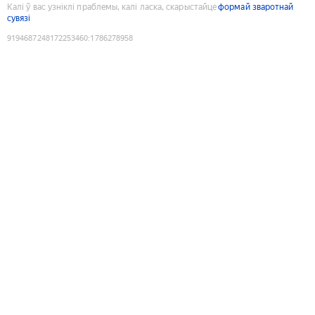
Калі ў вас узніклі праблемы, калі ласка, скарыстайце
формай зваротнай
сувязі
9194687248172253460
:
1786278958