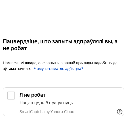
Пацвердзіце, што запыты адпраўлялі вы, а
не робат
Нам вельмі шкада, але запыты з вашай прылады падобныя да
аўтаматычных.
Чаму гэта магло адбыцца?
Я не робат
Націсніце, каб працягнуць
SmartCaptcha by Yandex Cloud